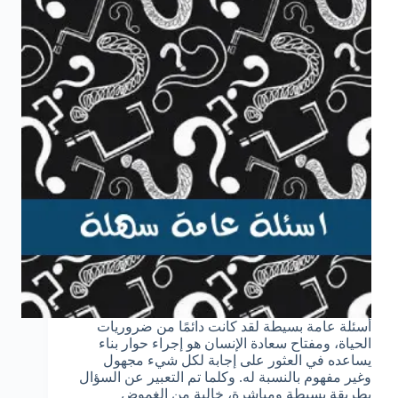
أسئلة عامة بسيطة لقد كانت دائمًا من ضروريات
الحياة، ومفتاح سعادة الإنسان هو إجراء حوار بناء
يساعده في العثور على إجابة لكل شيء مجهول
وغير مفهوم بالنسبة له. وكلما تم التعبير عن السؤال
بطريقة بسيطة ومباشرة، خالية من الغموض