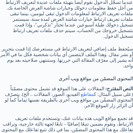
عندما تسجّل الدخول نقوم أيضاً بتهيئة ملفات عديدة لتعريف الارتباط
من أجل حفظ معلومات دخولك وخيارات شاشة العرض الخاصة بك.
ملفات تعريف الارتباط لمعلومات الدخول تبقى ليومين، بينما تبقى
ملفات تعريف ارتباط خيارات شاشة العرض لمدة سنة. سيستمر
تسجيل دخولك طيلة أسبوعين عندما تختار "تذكرني"، وإذا قمت
بتسجيل خروجك من الحساب، سيتم حذف ملفات تعريف ارتباط
تسجيل الدخول.
سيُحفظ ملف إضافي لتعريف الارتباط في مستعرضك إذا قمت بتحرير
أو نشر مقال. وهذا الملف لايتضمن أي بيانات شخصية فكل ما في الأمر
أنه يشير إلى معرّف المقالة التي حررتها. وستنتهي صلاحيته بعد يوم
واحد.
المحتوى المضمّن من مواقع ويب أخرى
النص المقترح:
المقالات على هذا الموقع قد تشمل محتوى مضمّناً
(على سبيل المثال: ك
مقاطع
الفيديو، الصور، المقالات .. الخ). يتصرّف
المحتوى المضمَّن من مواقع ويب أخرى بالطريقة نفسها تماماً كما لو
أن الزائر زار الموقع الآخر.
قد تجمع مواقع الويب هذه بيانات عنك، وتستخدم ملفات تعريف
الارتباط، وتقوم بضمين تتبعًا إضافيًا – تابعًا لجهة ثالثة خارجية، وتراقب
تفاعلك مع هذا المحتوى المضمّن، بما في ذلك تتبع تفاعلك مع المحتوى