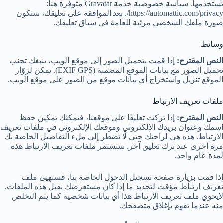
تستخدمها. سياسة خصوصية خدمة Gravatar متوفرة هنا:
https://automattic.com/privacy/. بعد الموافقة على تعليقك، ستكون
صورة ملفك الشخصي مرئية للعامة في سياق تعليقك.
وسائط
النص المقترح:
إذا قمت بتحميل الصور إلى موقع الويب، ينبغك تجنب
تحميل الصور مع بيانات الموقع المضمنة (EXIF GPS). يمكن لزوّار
الموقع تنزيل واستخراج أي بيانات موقع من الصور على موقع الويب.
ملفات تعريف الارتباط
النص المقترح:
إذا تركت تعليقًا على موقعنا، فيمكنك تمكين حفظ
اسمك وعنوان بريدك الإلكتروني وموقعك الإلكتروني في ملفات تعريف
الارتباط. هذه هي لراحتك حتى لا تضطر إلى ملء التفاصيل الخاصة بك
مرة أخرى عند ترك تعليق آخر. ستستمر ملفات تعريف الارتباط هذه
لمدة عام واحد.
إذا قمت بزيارة صفحة تسجيل الدخول الخاصة بنا، فسنهيئ ملف
تعريف ارتباط مؤقت لتحديد ما إذا كان مستعرضك يقبل هذه الملفات.
لايحوي ملف تعريف الارتباط هذا أي بيانات شخصية كما يتم التخلص
منه عندما تقوم بإغلاق متصفحك.