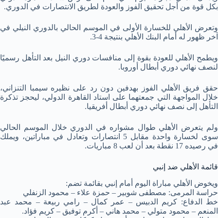
بكل قوة من أجل تحقيق الفوز والعودة لطريق الانتصارات في الدوري.
وتعرض الأهلي للخسارة الأولى في الموسم الحالي بالدوري النيلي في
آخر ظهور له أمام البنك الأهلي بنتيجة 4-3.
ويطمح الأهلي للعودة بقوة إلى منافسات دوري النيل بعد التأهل رسميًا
لنصف نهائي دوري أبطال أوروبا.
حقق فريق الأهلي الفوز بهدفين دون رد على نظيره سيمبا التنزاني،
خلال المواجهة التي جمعتهما على استاد القاهرة الدولي، ليحجز تذكرة
التأهل إلى نصف نهائي دوري أبطال أفريقيا.
ولم يتعرض الأهلي طوال مشواره في الدوري خلال الموسم الحالي
سوى لخسارة واحدة مقابل 5 انتصارات وتعادل في مباراتين، ويملك
في رصيده 17 نقطة بعد أن لعب 8 مباريات.
قائمة الأهلي ضد إنبي
ويخوض الأهلي مباراة اليوم أمام إنبي بقائمة تضم:
حراسة المرمى: مصطفى شوبير – حمزة علاء – محمود الزنفلي
خط الدفاع: كريم الدبيس – عمر كمال – رامي ربيعة – محمد عبد
المنعم – محمود متولي – محمد هاني – أكرم توفيق – كريم فؤاد.