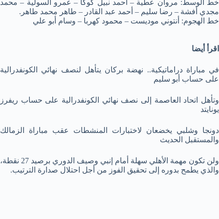
خط الوسط: مروان عطية – أحمد نبيل كوكا – عمرو السولية – محمد
مجدي أفشة – رضا سليم – أحمد عبد القادر – طاهر محمد طاهر.
خط الهجوم: أنتوني موديست – محمود كهربا – وسام أبو علي
اقرأ أيضا
في مباراة دراماتيكية.. نهضة بركان يتأهل لنصف نهائي الكونفدرالية
على حساب أبو سليم
وتأهل اتحاد العاصمة إلى نصف نهائي الكونفدرالية على حساب ريفرز
يونايتد
دونجا وشلبي يخضعان لاختبارات المنشطات عقب مباراة الزمالك
والمستقبل الحديث
ولن تكون مهمة الأهلي سهلة أمام إنبي وصيف الدوري برصيد 27 نقطة،
والذي يطمح بدوره إلى تحقيق الفوز من أجل احتلال صدارة الترتيب.