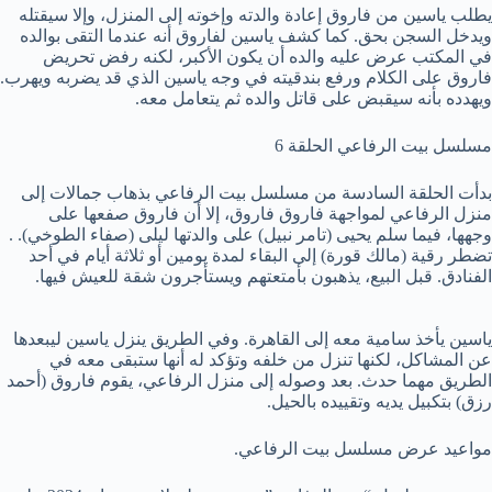
يطلب ياسين من فاروق إعادة والدته وإخوته إلى المنزل، وإلا سيقتله
ويدخل السجن بحق. كما كشف ياسين لفاروق أنه عندما التقى بوالده
في المكتب عرض عليه والده أن يكون الأكبر، لكنه رفض تحريض
فاروق على الكلام ورفع بندقيته في وجه ياسين الذي قد يضربه ويهرب.
ويهدده بأنه سيقبض على قاتل والده ثم يتعامل معه
.
مسلسل بيت الرفاعي الحلقة 6
بدأت الحلقة السادسة من مسلسل بيت الرفاعي بذهاب جمالات إلى
منزل الرفاعي لمواجهة فاروق فاروق، إلا أن فاروق صفعها على
وجهها، فيما سلم يحيى (تامر نبيل) على والدتها ليلى (صفاء الطوخي). .
تضطر رقية (مالك قورة) إلى البقاء لمدة يومين أو ثلاثة أيام في أحد
الفنادق. قبل البيع، يذهبون بأمتعتهم ويستأجرون شقة للعيش فيها.
ياسين يأخذ سامية معه إلى القاهرة. وفي الطريق ينزل ياسين ليبعدها
عن المشاكل، لكنها تنزل من خلفه وتؤكد له أنها ستبقى معه في
الطريق مهما حدث. بعد وصوله إلى منزل الرفاعي، يقوم فاروق (أحمد
رزق) بتكبيل يديه وتقييده بالحيل.
مواعيد عرض مسلسل بيت الرفاعي.