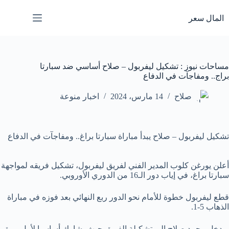
لتجاوز
لى
المال سعر
لمحتوى
مساحات نيوز : تشكيل ليفربول – صلاح أساسي ضد سبارتا
براج.. ومفاجآت في الدفاع
صلاح
14 مارس، 2024
اخبار منوعة
تشكيل ليفربول – صلاح يبدأ مباراة سبارتا براغ.. ومفاجآت في الدفاع
أعلن يورغن كلوب المدير الفني لفريق ليفربول، تشكيل فريقه لمواجهة
سبارتا براغ، في إياب دور الـ16 من الدوري الأوروبي.
قطع ليفربول خطوة للأمام نحو الدور ربع النهائي بعد فوزه في مباراة
الذهاب 5-1.
ويدخل محمد صلاح إلى تشكيلة الفريق حيث يشارك أساسيا لأول مرة