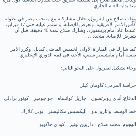
منذ بداية العام الجاري.
وغاب صلاح عن ليفربول، خلال مشاركته مع منتخب مصر في بطولة
كأس الأمم الأفريقية، وتعرض للإصابة، واستمر غيابه حتى 17 فبراير،
عندما عاد أمام برينتفورد، وشارك صلاح لمدة 46 دقيقة، قبل أن
يتعرض للإصابة. متجدد . .
كما شارك في المباراة الأولى الخميس الماضي كبديل، وكرر الأمر
نفسه أمام مانشستر سيتي، الأحد، في قمة الدوري الإنجليزي.
وجاء تشكيل ليفربول على النحو التالي:
حراسة المرمى: كاومان كيلر
الدفاع: أندي روبرتسون – جاريل كوانساه – جو جوميز – كونور برادلي
خط الوسط: واتارو إندو – أليكسيس مكاليستر – بوبي كلارك
الهجوم: محمد صلاح – داروين نونيز – كودي جاكوبو