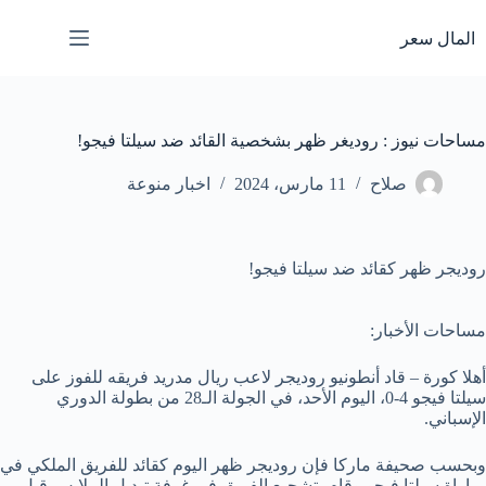
لتجاوز
لى
المال سعر
لمحتوى
مساحات نيوز : روديغر ظهر بشخصية القائد ضد سيلتا فيجو!
صلاح
11 مارس، 2024
اخبار منوعة
روديجر ظهر كقائد ضد سيلتا فيجو!
مساحات الأخبار:
أهلا كورة – قاد أنطونيو روديجر لاعب ريال مدريد فريقه للفوز على
سيلتا فيجو 4-0، اليوم الأحد، في الجولة الـ28 من بطولة الدوري
الإسباني.
وبحسب صحيفة ماركا فإن روديجر ظهر اليوم كقائد للفريق الملكي في
مباراة سيلتا فيجو وقام بتشجيع الفريق في غرفة تبديل الملابس قبل