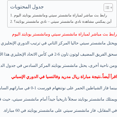
جدول المحتويات
رابط بث مباشر لمباراة مانشستر سيتي ومانشستر يونايتد اليوم
أين يمكنني مشاهدة نادي مانشستر سيتي – نادي مانشستر يونايتد؟
رابط بث مباشر لمباراة مانشستر سيتي ومانشستر يونايتد اليوم
ويحتل مانشستر سيتي حاليا المركز الثاني في ترتيب الدوري الإنجليزي الم
سحق الفريق المضيف لوتون تاون 6-2 في كأس الاتحاد الإنجليزي هذا الأسبوع وسيكون واثقًا من دخول هذه المباراة.
ومن ناحية أخرى، يحتل مانشستر يونايتد المركز السادس في جدول الدو
اقرأ أيضاً..نتيجة مباراة ريال مدريد وفالنسيا في الدوري الإسباني
بينما فاز الشياطين الحمر على نوتنغهام فورست 1-0 في مباراتهم السابقة وسيتطلعون إلى تحقيق نتيجة مماثلة هذا الأسبوع.
ويمتلك مانشستر يونايتد سجلاً تاريخياً جيداً أمام مانشستر سيتي، حيث فاز في 78 مباراة من أصل 191 خاضها
في المقابل، فاز مانشستر سيتي على مانشستر يونايتد في 60 مباراة.