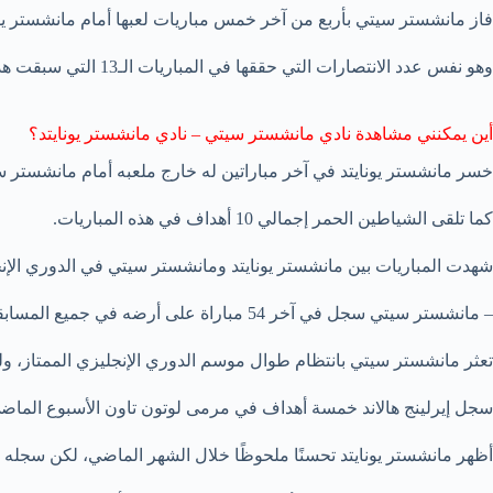
فاز مانشستر سيتي بأربع من آخر خمس مباريات لعبها أمام مانشستر يونا
وهو نفس عدد الانتصارات التي حققها في المباريات الـ13 التي سبقت هذه الفترة.
أين يمكنني مشاهدة نادي مانشستر سيتي – نادي مانشستر يونايتد؟
خسر مانشستر يونايتد في آخر مباراتين له خارج ملعبه أمام مانشستر سي
كما تلقى الشياطين الحمر إجمالي 10 أهداف في هذه المباريات.
شهدت المباريات بين مانشستر يونايتد ومانشستر سيتي في الدوري الإنجليزي الممتاز 22 فوزًا خارج أرضهم، وهو أعلى 
– مانشستر سيتي سجل في آخر 54 مباراة على أرضه في جميع المسابقات.
تعثر مانشستر سيتي بانتظام طوال موسم الدوري الإنجليزي الممتاز، ولكن
سجل إيرلينج هالاند خمسة أهداف في مرمى لوتون تاون الأسبوع الماضي و
أظهر مانشستر يونايتد تحسنًا ملحوظًا خلال الشهر الماضي، لكن سجله ال