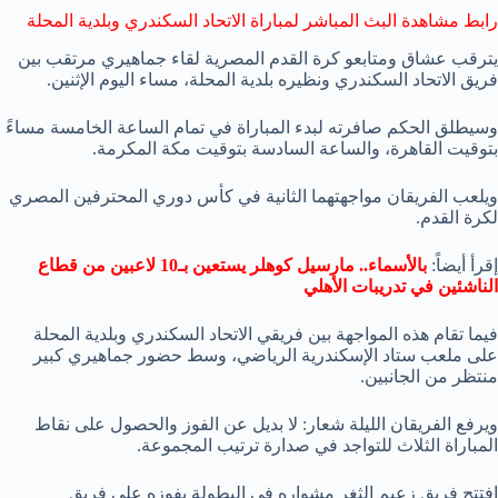
رابط مشاهدة البث المباشر لمباراة الاتحاد السكندري وبلدية المحلة
يترقب عشاق ومتابعو كرة القدم المصرية لقاء جماهيري مرتقب بين
فريق الاتحاد السكندري ونظيره بلدية المحلة، مساء اليوم الإثنين.
وسيطلق الحكم صافرته لبدء المباراة في تمام الساعة الخامسة مساءً
بتوقيت القاهرة، والساعة السادسة بتوقيت مكة المكرمة.
ويلعب الفريقان مواجهتهما الثانية في كأس دوري المحترفين المصري
لكرة القدم.
إقرأ أيضاً:
بالأسماء.. مارسيل كوهلر يستعين بـ10 لاعبين من قطاع
الناشئين في تدريبات الأهلي
فيما تقام هذه المواجهة بين فريقي الاتحاد السكندري وبلدية المحلة
على ملعب ستاد الإسكندرية الرياضي، وسط حضور جماهيري كبير
منتظر من الجانبين.
ويرفع الفريقان الليلة شعار: لا بديل عن الفوز والحصول على نقاط
المباراة الثلاث للتواجد في صدارة ترتيب المجموعة.
افتتح فريق زعيم الثغر مشواره في البطولة بفوزه على فريق