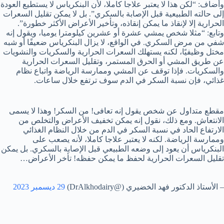
وأضاف: “لكن هذا لا يعتبر علاجا كاملا، لأن البنكرياس لا يستطيع العودة
إلى حالته الطبيعية قبل الإصابة بالسكري”. بل لا يمكن تقليل السعرات
الحرارية إلا لإنقاذ ما يمكن إنقاذه، وتأخير الأعراض الأكثر خطورة”.
وتابع: “مثلا شخص يمشي عشرة أو عشرين كيلومترا يوميا، ويقول إنه
شفي من مرض السكري. في الواقع، لا يزال البنكرياس ضعيفًا أو شبه
مختل وظيفيًا، لكنه يستهلك السعرات الحرارية والسكريات والنشويات
عن طريق المشي أو الحرق المستمر، وتقليل السعرات الحرارية
والسكريات. فإذا توقف عن المشي وممارسة الرياضة واتباع نظام
غذائي، فإن نسبة السكر في الدم سوف ترتفع خلال ساعات.
مقطع متداول عن شخص يقول إنه تعافى! من السكر! وهذا لا يسمى
الانتعاش. ومع ذلك، نقول إنه يمكن تخفيف الأعراض والتخلص من
الارتفاع الحاد في نسبة السكر في الدم من خلال النظام الغذائي
وممارسة الرياضة. لكنه لا يعتبر علاجا كاملا، لأنه يصعب على
البنكرياس أن يعود إلى وضعه الطبيعي قبل الإصابة بالسكري. بل يمكن
تقليل السعرات الحرارية لحفظ ما يمكن حفظه! تأخر الأعراض…
– الأستاذ الدكتور فهد الخضيري (@DrAlkhodairy)
29 ديسمبر 2023