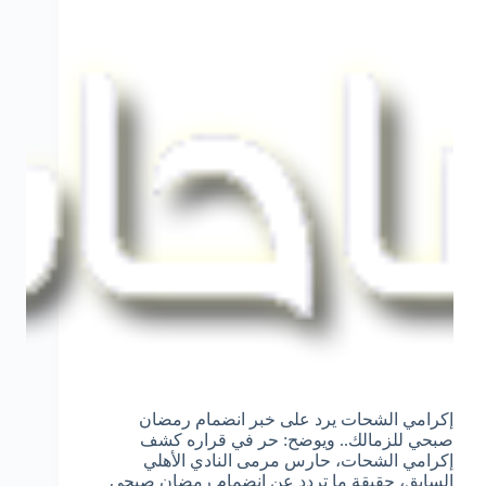
إكرامي الشحات يرد على خبر انضمام رمضان
صبحي للزمالك.. ويوضح: حر في قراره كشف
إكرامي الشحات، حارس مرمى النادي الأهلي
السابق، حقيقة ما تردد عن انضمام رمضان صبحي